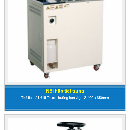
Nồi hấp tiệt trùng
Thể tích: 81.6 lít Thước buồng làm việc: Ø 400 x 650mm