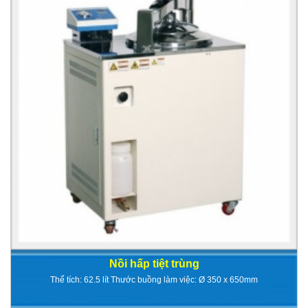
Nồi hấp tiệt trùng
Thể tích: 62.5 lít Thước buồng làm việc: Ø 350 x 650mm