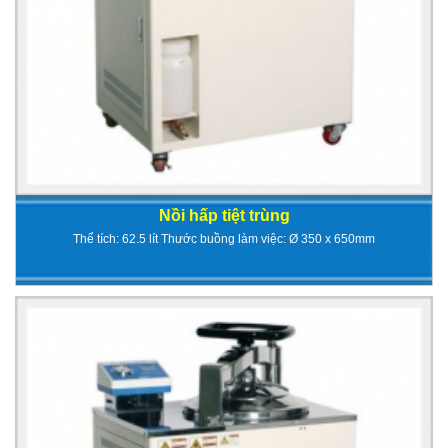
Nồi hấp tiệt trùng
Thể tích: 62.5 lít Thước buồng làm việc: Ø 350 x 650mm