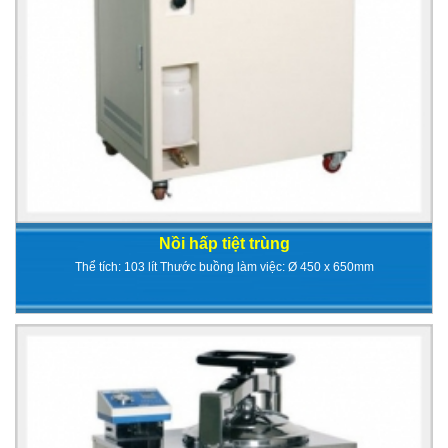
Nồi hấp tiệt trùng
Thể tích: 103 lít Thước buồng làm việc: Ø 450 x 650mm