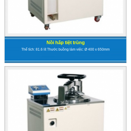
Nồi hấp tiệt trùng
Thể tích: 81.6 lít Thước buồng làm việc: Ø 400 x 650mm