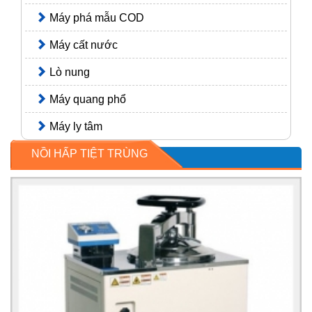
Máy phá mẫu COD
Máy cất nước
Lò nung
Máy quang phổ
Máy ly tâm
NỒI HẤP TIỆT TRÙNG