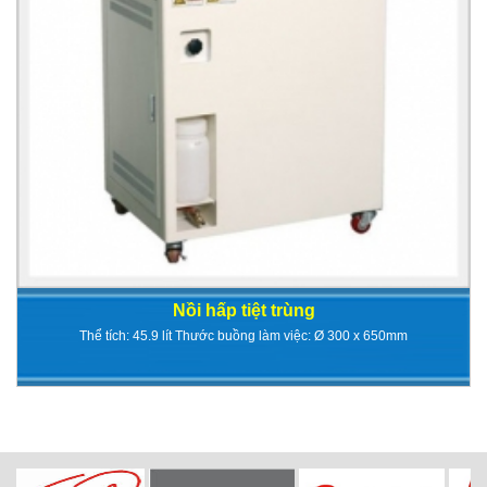
Nồi hấp tiệt trùng
Thể tích: 45.9 lít Thước buồng làm việc: Ø 300 x 650mm