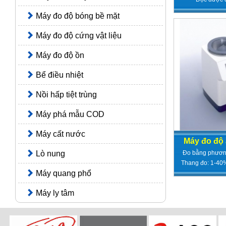
Máy đo độ bóng bề mặt
Máy đo độ cứng vật liệu
Máy đo độ ồn
Bể điều nhiệt
Nồi hấp tiệt trùng
Máy phá mẫu COD
Máy cất nước
Máy đo độ
Đo bằng phươn
Lò nung
Thang đo: 1-40% 
Máy quang phổ
Máy ly tâm