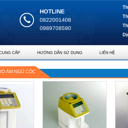
Th
HOTLINE
Th
0822001408
Th
0989708590
Dị
CUNG CẤP
HƯỚNG DẪN SỬ DỤNG
LIÊN HỆ
ĐỘ ẨM NGŨ CỐC