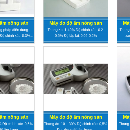
 ẩm nông sản
Máy đo độ ẩm nông sản
Má
g pháp điện dung.
Thang đo: 1-40% Độ chính xác: 0.2-
Thang 
ộ chính xác: 0.3%...
0.5% Độ lặp lại: 0.05-0.2%
xá
 ẩm nông sản
Máy đo độ ẩm nông sản
Má
% Độ chính xác: 0,5%
Thang đo: 10 – 30% Độ chính xác: 0,5%
Thang 
ộ ẩm trung ...
Đọc được độ ẩm trung...