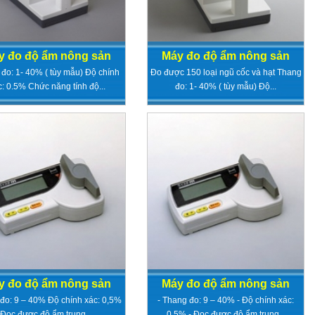
y đo độ ẩm nông sản
Máy đo độ ẩm nông sản
đo: 1- 40% ( tùy mẫu) Độ chính
Đo được 150 loại ngũ cốc và hạt Thang
c: 0.5% Chức năng tính độ...
đo: 1- 40% ( tùy mẫu) Độ...
y đo độ ẩm nông sản
Máy đo độ ẩm nông sản
đo: 9 – 40% Độ chính xác: 0,5%
- Thang đo: 9 – 40% - Độ chính xác:
Đọc được độ ẩm trung ...
0,5% - Đọc được độ ẩm trung...