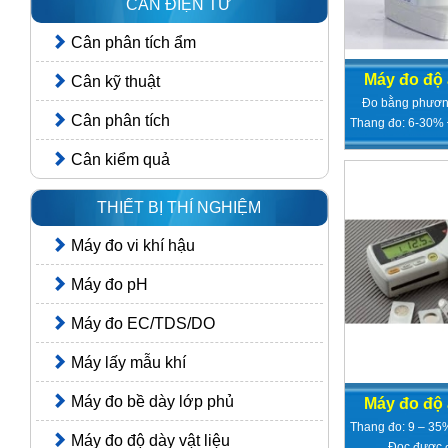
CÂN ĐIỆN TỬ
Cân phân tích ẩm
Máy đo độ
Cân kỹ thuật
Đo bằng phươn
Cân phân tích
Thang đo: 6-30% Đ
Cân kiểm quả
THIẾT BỊ THÍ NGHIỆM
Máy đo vi khí hậu
Máy đo pH
Máy đo EC/TDS/DO
Máy lấy mẫu khí
Máy đo bề dày lớp phủ
Máy đo độ
Thang đo: 9 – 35
Máy đo độ dày vật liệu
Đọc được đ