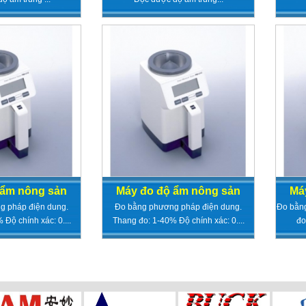
 ẩm nông sản
Máy đo độ ẩm nông sản
Má
g pháp điện dung.
Đo bằng phương pháp điện dung.
Đo bằn
Độ chính xác: 0....
Thang đo: 1-40% Độ chính xác: 0....
đo