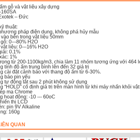
ẩm gỗ và vật liệu xây dựng
-160SA
Exotek – Đức
ỹ thuật:
phương pháp điện dung, không phá hủy mẫu
 vào bên trong vật liệu 50mm
 gỗ: 0---80% H2O
 vật liệu: 0---16% H2O
iải: 0.1%
 xác: 1%
 trọng từ 200-1100kg/m3, chia làm 11 nhóm tương ứng với 464 l
 tính độ ẩm trung bình lên đến 32 giá trị
g cài đặt cảnh báo với thang độ ẩm từ 6-30%.
g báo pin yếu
g tự động tắt sau 2 phút không sử dụng
 “HOLD” cố định giá trị trên màn hình từ khi máy nhấn khỏi vật 
thép mạ Chrome
g hoạt động: -10 --- 60oC
 hiển thị LCD
n: pin 9V Alkaline
ợng: 160g
LIÊN QUAN