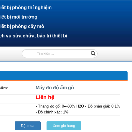
iết bị phòng thí nghiệm
iết bị môi trường
iết bị phòng cấy mô
ch vụ sửa chữa, bảo trì thiết bị
(success)
Máy đo độ ẩm gỗ
hẩm:
Liên hệ
- Thang đo gổ: 0---80% H2O - Độ phân giải: 0.1%
- Độ chính xác: 1%
Đặt mua
Xem giỏ hàng