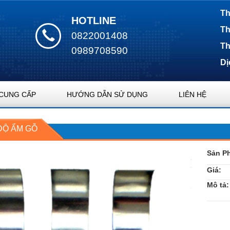
Th
HOTLINE
Th
0822001408
Th
0989708590
Dị
CUNG CẤP
HƯỚNG DẪN SỬ DỤNG
LIÊN HỆ
ĐỘ ẨM GỖ
Sản P
Giá:
Mô tả: