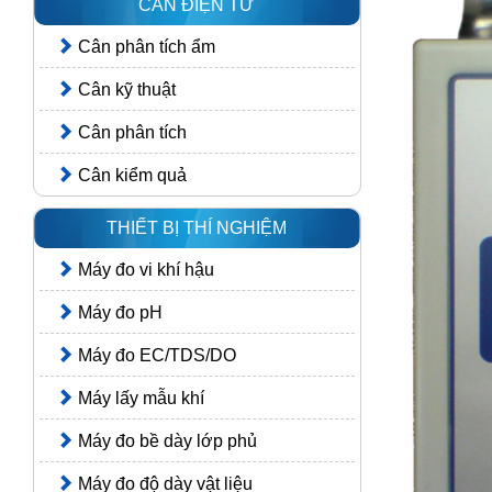
CÂN ĐIỆN TỬ
Cân phân tích ẩm
Cân kỹ thuật
Cân phân tích
Cân kiểm quả
THIẾT BỊ THÍ NGHIỆM
Máy đo vi khí hậu
Máy đo pH
Máy đo EC/TDS/DO
Máy lấy mẫu khí
Máy đo bề dày lớp phủ
Máy đo độ dày vật liệu