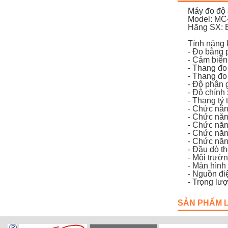
Máy đo độ 
Model: MC
Hãng SX: 
Tính năng k
- Đo bằng 
- Cảm biến
- Thang đo
- Thang đo
- Độ phân g
- Độ chính
- Thang tỷ
- Chức năng
- Chức năn
- Chức năn
- Chức năn
- Chức năng
- Đầu dò 
- Môi trườn
- Màn hình
- Nguồn điệ
- Trọng lư
SẢN PHẨM 