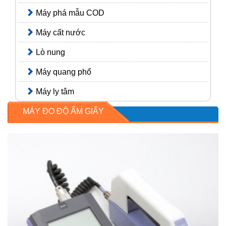
Máy phá mẫu COD
Máy cất nước
Lò nung
Máy quang phổ
Máy ly tâm
MÁY ĐO ĐỘ ẨM GIẤY