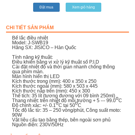
Đặt mua
Xem giỏ hàng
CHI TIẾT SẢN PHẨM
Bể lắc điều nhiệt
Model: J-SWB19
Hãng SX: JISICO – Hàn Quốc
Tính năng kỹ thuật:
Điều khiển bằng vi xử lý kỹ thuật số P.I.D
Cài đặt nhiệt độ và thời gian nhanh chống thông
qua phím màn.
Màn hình hiển thị LED
Kích thước trong (mm): 400 x 350 x 250
Kích thước ngoài (mm): 580 x 503 x 445
Kích thước nắp trên (mm): 450 x 300
Thể tích: 35 lít (tương đương với 09 bình 250ml)
o
Thang nhiệt: trên nhiệt độ môi trường + 5 --- 99.0
C
o
o
Độ chính xác: +/- 0.1
C tại 50
C
Tốc độ lắc từ: 35 – 250 vòng/phút, Công suất moto:
90W
Vật liệu cấu tạo bằng thép, bên ngoài sơn phủ
Nguồn điện: 230V/50Hz